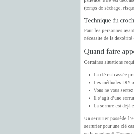
patience. Elle est décons
(temps de séchage, risqu
Technique du croch
Pour les personnes ayant
nécessite de la dextérité
Quand faire appe
Certaines situations requi
La clé est cassée pr
Les méthodes DIY o
Vous ne vous sentez 
Il s’agit d’une serru
La serrure est déjà
Un serrurier possède l’e
serrurier pour une clé cas
ou le weekend). Trouvez 