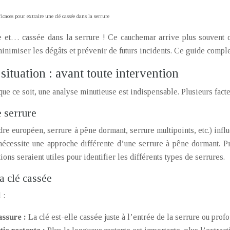
icaces pour extraire une clé cassée dans la serrure
ée et… cassée dans la serrure ! Ce cauchemar arrive plus souvent q
minimiser les dégâts et prévenir de futurs incidents. Ce guide compl
situation : avant toute intervention
ue ce soit, une analyse minutieuse est indispensable. Plusieurs fact
e serrure
dre européen, serrure à pêne dormant, serrure multipoints, etc.) inf
écessite une approche différente d’une serrure à pêne dormant. Pr
tions seraient utiles pour identifier les différents types de serrures.
la clé cassée
 :
assure :
La clé est-elle cassée juste à l’entrée de la serrure ou prof