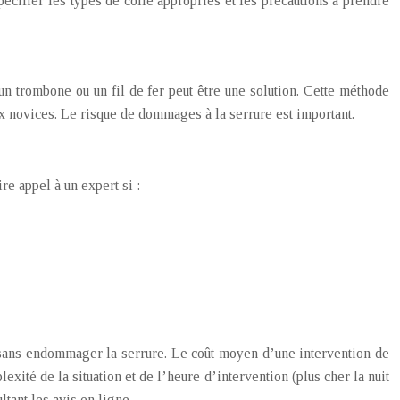
pécifier les types de colle appropriés et les précautions à prendre
n trombone ou un fil de fer peut être une solution. Cette méthode
ux novices. Le risque de dommages à la serrure est important.
re appel à un expert si :
lé sans endommager la serrure. Le coût moyen d’une intervention de
exité de la situation et de l’heure d’intervention (plus cher la nuit
tant les avis en ligne.