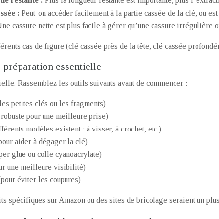
ie restante :
Plus la longueur restante est importante, plus l’extract
assée :
Peut-on accéder facilement à la partie cassée de la clé, ou es
ne cassure nette est plus facile à gérer qu’une cassure irrégulière 
érents cas de figure (clé cassée près de la tête, clé cassée profondé
: préparation essentielle
ielle. Rassemblez les outils suivants avant de commencer :
les petites clés ou les fragments)
s robuste pour une meilleure prise)
fférents modèles existent : à visser, à crochet, etc.)
(pour aider à dégager la clé)
per glue ou colle cyanoacrylate)
 une meilleure visibilité)
(pour éviter les coupures)
ts spécifiques sur Amazon ou des sites de bricolage seraient un plus