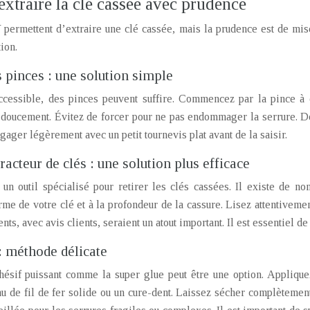
extraire la clé cassée avec prudence
 permettent d’extraire une clé cassée, mais la prudence est de mi
tion.
 pinces : une solution simple
accessible, des pinces peuvent suffire. Commencez par la pince à é
 doucement. Évitez de forcer pour ne pas endommager la serrure. Des i
gager légèrement avec un petit tournevis plat avant de la saisir.
racteur de clés : une solution plus efficace
 un outil spécialisé pour retirer les clés cassées. Il existe de 
rme de votre clé et à la profondeur de la cassure. Lisez attentivement
ents, avec avis clients, seraient un atout important. Il est essentiel d
 : méthode délicate
hésif puissant comme la super glue peut être une option. Appliquez 
au de fil de fer solide ou un cure-dent. Laissez sécher complètemen