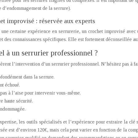
eillée pour les serrures fragiles ou complexes. Il est important de s
e d’endommagement de la serrure).
et improvisé : réservée aux experts
 une certaine expérience en serrurerie, un crochet improvisé avec u
 et des connaissances spécifiques. Elle est fortement déconseillée a
l à un serrurier professionnel ?
èrent l’intervention d’un serrurier professionnel. N’hésitez pas à fai
ofondément dans la serrure.
nt échoué.
pas à l’aise pour intervenir vous-même.
re haute sécurité.
 endommagée.
xpertise, les outils spécialisés et l’expérience pour extraire la c
sée est d’environ 120€, mais cela peut varier en fonction de la compl
un serrurier qualifié en demandant des recommandations ou en consul