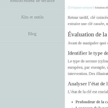
Renforcement de sécurité
/
Urgences serrurerie
/ Solutions eff
Kits et outils
Retour tardif, clé coinc
extraire une clé cassée, 
Évaluation de la 
Blog
Avant de manipuler quoi q
Identifier le type d
Le type de serrure (cylin
européen, par exemple, n
intervention. Des illustra
Analyser l’état de 
L’état de la clé est crucial
Profondeur de la c